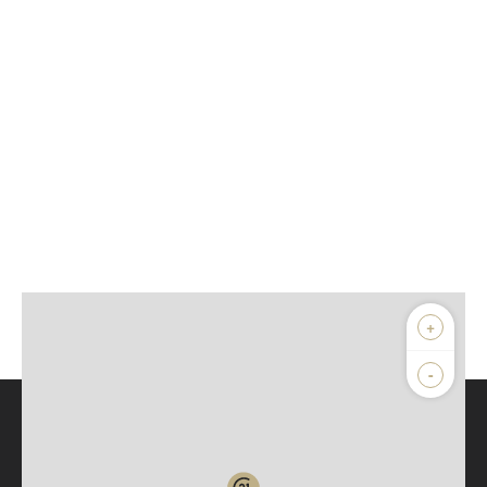
+
-
Parlons de vous, parlons biens