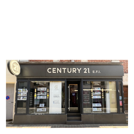
CENTURY 21 E.F.I.
200 rue Pierre Brossolette
NOISY LE GRAND - 93160
Envoyer un message
Téléphoner à l'agence