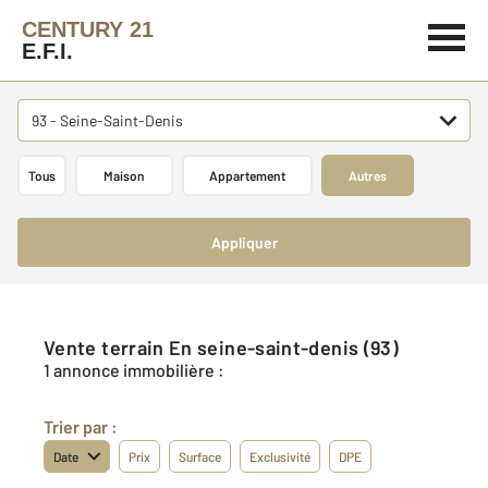
CENTURY 21
E.F.I.
93 - Seine-Saint-Denis
Tous
Maison
Appartement
Autres
Appliquer
Vente terrain En seine-saint-denis (93)
1 annonce immobilière :
Trier par :
Date
Prix
Surface
Exclusivité
DPE