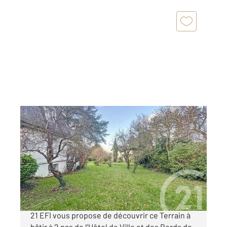
NOISY LE GRAND 93
2
438 m
Ref : 14958
Terrain à vendre
320 000 €
Rare en centre ville de Noisy le Grand. Century
21 EFI vous propose de découvrir ce Terrain à
bâtir à 2 pas de l'Hôtel de Ville et des Bords de