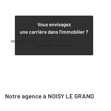
1
Vous envisagez
une carrière dans l'immobilier ?
Agence immobilière
Vente
Vente terrain
Découvrir nos offres
Notre agence à NOISY LE GRAND