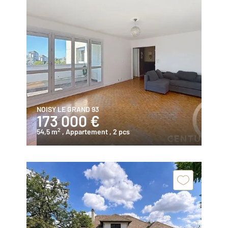
NOISY LE GRAND 93
173 000 €
2
54,5 m
, Appartement
, 2 pcs