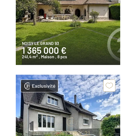
NOISY LE GRAND 93
1 365 000 €
2
241,4 m
, Maison
, 8 pcs
Exclusivité