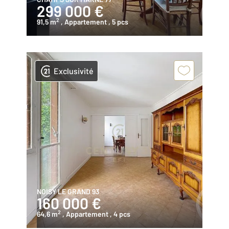
299 000 €
2
91,5 m
, Appartement
, 5 pcs
Exclusivité
NOISY LE GRAND 93
160 000 €
2
64,6 m
, Appartement
, 4 pcs