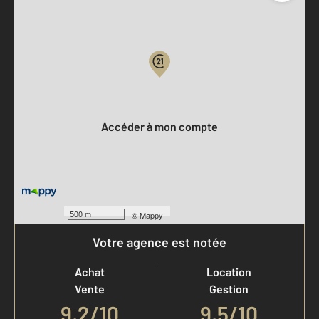
Parlons de vous, parlons biens
Votre compte :
Accéder à mon compte
500 m
©
Mappy
Votre agence est notée
Achat
Location
Vente
Gestion
9,2
/
10
9,5/10