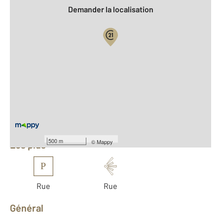
Demander la localisation
Vue globale
2
Surface totale : 226,3 m
2
Surface habitable : 210,3 m
Nombre de pièces : 13
[Voir le détail]
Équipements
500 m
©
Mappy
Les plus
P
Rue
Rue
Général