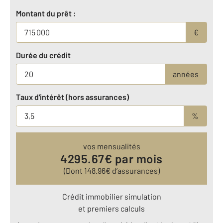
Montant du prêt :
€
Durée du crédit
années
Taux d'intérêt (hors assurances)
%
vos mensualités
4295.67
€ par mois
(Dont
148.96
€ d’assurances)
Crédit immobilier simulation
et premiers calculs