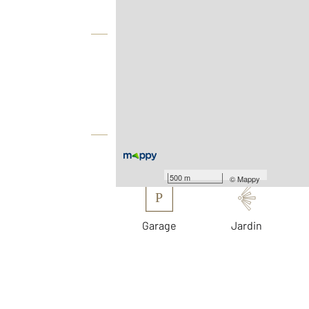
Vue globale
2
Surface totale : 244,6 m
2
Surface terrain : 460 m
Équipements
Les plus
500 m
©
Mappy
P
Garage
Jardin