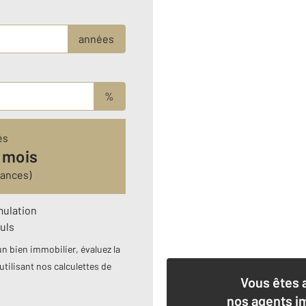
années
%
és
 mois
rances)
mulation
uls
n bien immobilier, évaluez la
utilisant nos calculettes de
Vous êtes 
nos agents i