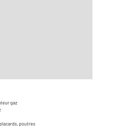
2
m
ir le détail]
ateur gaz
z
placards, poutres