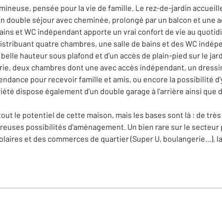
mineuse, pensée pour la vie de famille. Le rez-de-jardin accueil
qu'un double séjour avec cheminée, prolongé par un balcon et une
bains et WC indépendant apporte un vrai confort de vie au quotid
r distribuant quatre chambres, une salle de bains et des WC indép
elle hauteur sous plafond et d'un accès de plain-pied sur le jard
derie, deux chambres dont une avec accès indépendant, un dressin
pendance pour recevoir famille et amis, ou encore la possibilité d'
priété dispose également d'un double garage à l'arrière ainsi que
tout le potentiel de cette maison, mais les bases sont là : de tr
breuses possibilités d'aménagement. Un bien rare sur le secteur
laires et des commerces de quartier (Super U, boulangerie...), 