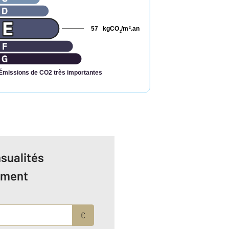
57
kgCO
/m
.an
2
2
Émissions de CO2 très importantes
sualités
ement
€