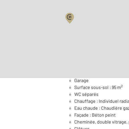
Surface habitable : 149,0 
Nombre de pièces : 10
[Vo
Général
Garage
2
Surface sous-sol : 95 m
WC séparés
Chauffage : Individuel radi
Eau chaude : Chaudière ga
Façade : Béton peint
Cheminée, double vitrage, 
Clôture