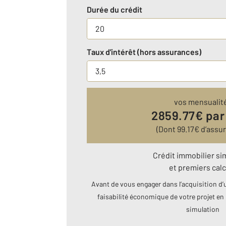
Durée du crédit
Taux d'intérêt (hors assurances)
vos mensualit
2859.77
€ par
(Dont
99.17
€ d’assu
Crédit immobilier si
et premiers calc
Avant de vous engager dans l’acquisition d’u
faisabilité économique de votre projet en 
simulation