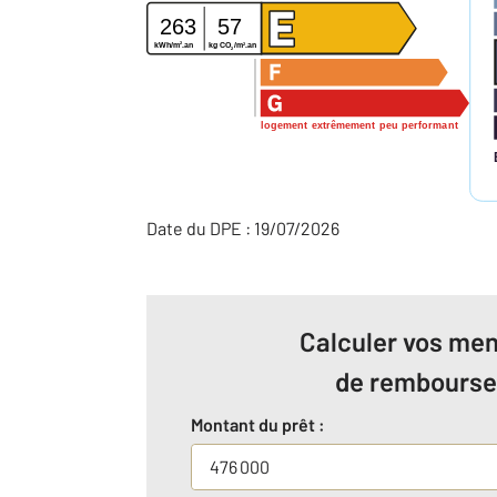
263
57
2
2
kg CO
/m
.an
kWh/m
.an
2
logement extrêmement peu performant
Date du DPE : 19/07/2026
Calculer vos men
de rembours
Montant du prêt :