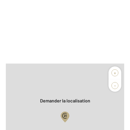
Afficher sur la carte :
+
Agence
Biens vendus
-
Demander la localisation
Vue globale