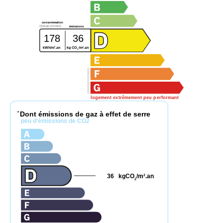
consommation
(énergie primaire)
émissions
178
36
2
2
kWh/m
.an
kg CO
/m
.an
2
logement extrêmement peu performant
Dont émissions de gaz à effet de serre
*
peu d'émissions de CO2
36
kgCO
/m
.an
2
2